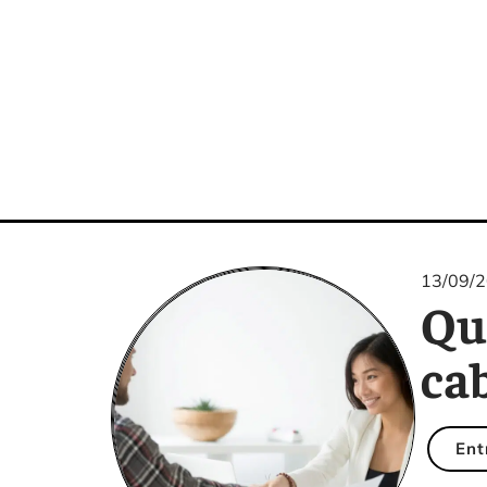
13/09/
Que
ca
Ent