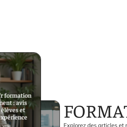
r formation
nt : avis
FORMA
 élèves et
expérience
Explorez des articles et
t 2026