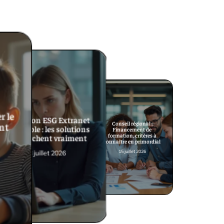
r le
Connexion ESG Extranet
nt
Conseil régional :
impossible : les solutions
Financement de
formation, critères à
qui marchent vraiment
connaître en primordial
18 juillet 2026
15 juillet 2026