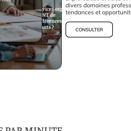
divers domaines profess
Mycampus.eduservices.org
tendances et opportuni
connexion ou ENT de
l’école : quelles différences
pour les étudiants ?
CONSULTER
31 juillet 2026
E PAR MINUTE