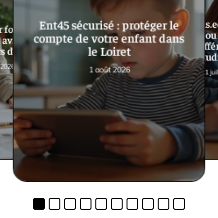
Ent45 sécurisé : protéger le
Mycampus.ed
r formation
connexion ou 
compte de votre enfant dans
avis d’anciens
quelles diffé
le Loiret
rs d’expérience
étud
 2026
1 août 2026
31 jui