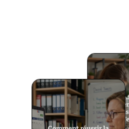
Decoscope.f
aménageme
d’anciens
retours d’
Comment réussir la
3 aoû