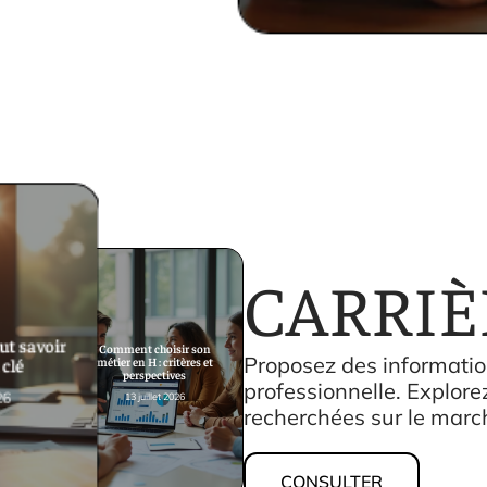
CARRIÈ
out savoir
Comment choisir son
 clé
Proposez des informatio
métier en H : critères et
perspectives
professionnelle. Explor
26
13 juillet 2026
recherchées sur le march
CONSULTER