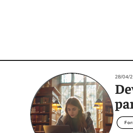
28/04/
Dev
pa
For