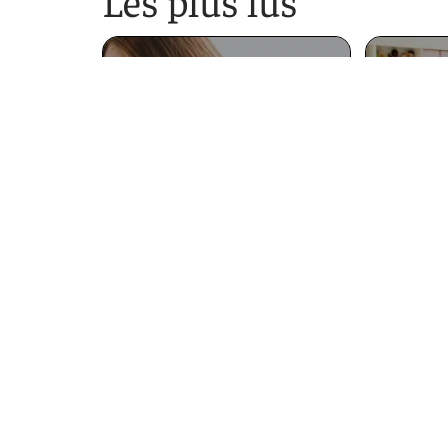
Les plus lus
Quelle formation
suivre en congé
Qui 
individuel de formation
d
?
11 mars 2026