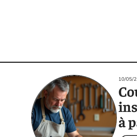
10/05/
Co
in
à p