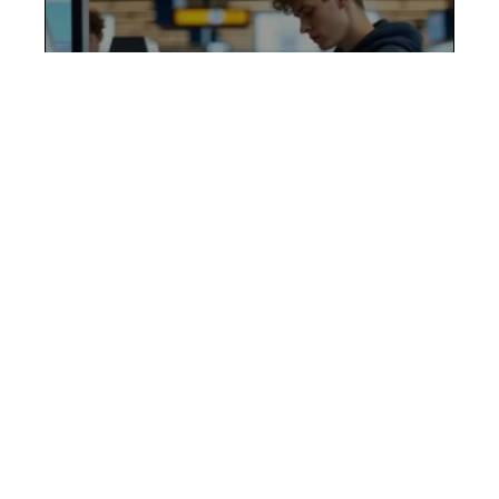
Carte etudiant pour lycéen :
les erreurs fréquentes qui
font perdre des réductions
2 avril 2026
Contact
Mentions Légales
Sitemap